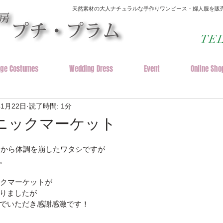
天然素材の大人ナチュラルな手作りワンピース・婦人服を販売
​TE
age Costumes
Wedding Dress
Event
Online Sho
年1月22日
読了時間: 1分
ニックマーケット
っけから体調を崩したワタシですが
。
ックマーケットが
りましたが
でいただき感謝感激です！