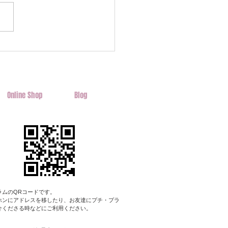
ドメイドマーケットin高
前情報
Online Shop
Blog
ラムのQRコードです。
ホンにアドレスを移したり​、お友達にプチ・プラ
介くださる時などにご利用ください。