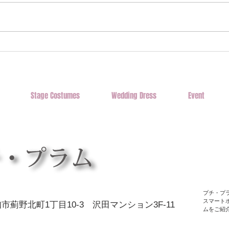
ハンドメイド マーケット in
ハン
高知 vol,22 開催されました！
知直
Stage Costumes
Wedding Dress
Event
プチ・プ
スマート
市薊野北町1丁目10-3 沢田マンション3F-11
ムをご紹