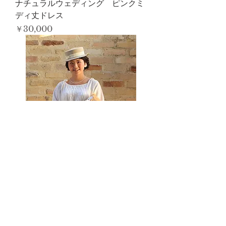
ナチュラルウェディング ピンクミ
ディ丈ドレス
価格
￥30,000