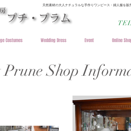
天然素材の大人ナチュラルな手作りワンピース・婦人服を販売
​TE
age Costumes
Wedding Dress
Event
Online Sho
it Prune Shop Inform