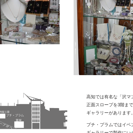
高知では有名な「沢マ
正面スロープを3階ま
​ギャラリー
があります
プチ・プラムではイベ
​ギャラリーで製作にい