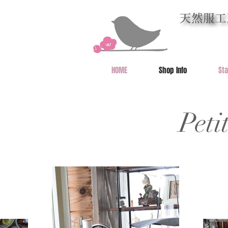
HOME
Shop Info
St
​Pet